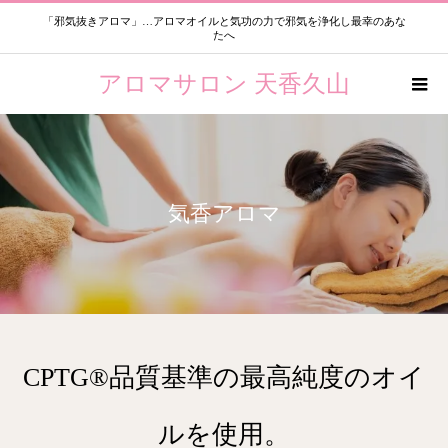
「邪気抜きアロマ」…アロマオイルと気功の力で邪気を浄化し最幸のあな
たへ
アロマサロン 天香久山
気香アロマ
CPTG®品質基準の最高純度のオイ
ルを使用。