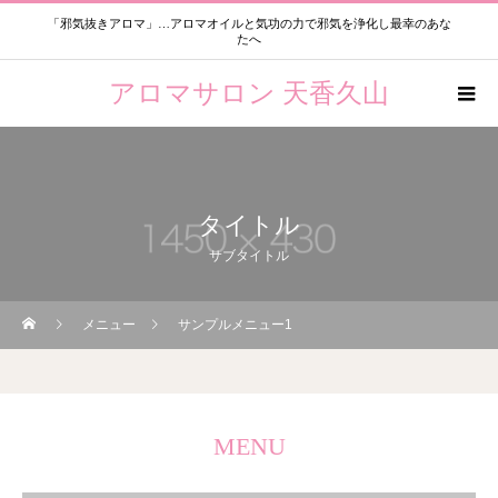
「邪気抜きアロマ」…アロマオイルと気功の力で邪気を浄化し最幸のあな
たへ
アロマサロン 天香久山
タイトル
サブタイトル
メニュー
サンプルメニュー1
MENU