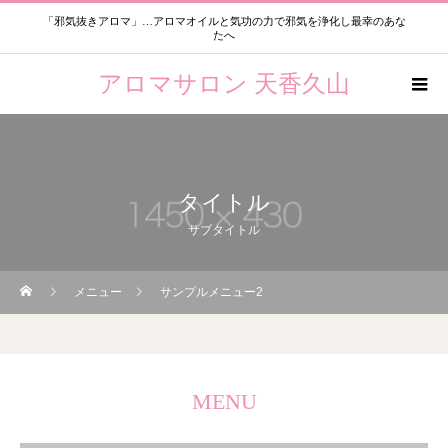
「邪気抜きアロマ」…アロマオイルと気功の力で邪気を浄化し最幸のあな
たへ
アロマサロン 天香久山
タイトル
サブタイトル
メニュー
サンプルメニュー2
MENU